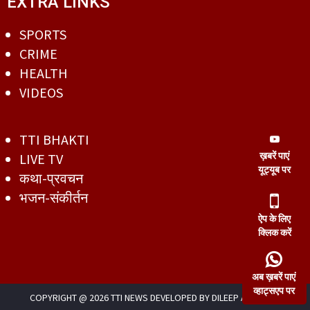
EXTRA LINKS
SPORTS
CRIME
HEALTH
VIDEOS
TTI BHAKTI
ख़बरें पाएं
LIVE TV
यूट्यूब पर
कथा-प्रवचन
भजन-संकीर्तन
ऐप के लिए
क्लिक करें
अब ख़बरें पाएं
व्हाट्सएप पर
COPYRIGHT @ 2026 TTI NEWS DEVELOPED BY
DILEEP AGRAWAL