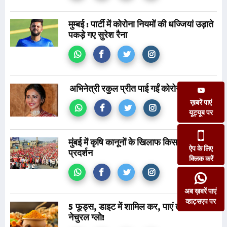
मुम्बई : पार्टी में कोरोना नियमों की धज्जियां उड़ाते
पकड़े गए सुरेश रैना
अभिनेत्री रकुल प्रीत पाई गईं कोरोना पॉजिटिव
ख़बरें पाएं
यूट्यूब पर
मुंबई में कृषि कानूनों के खिलाफ किसानों ने किया
ऐप के लिए
प्रदर्शन
क्लिक करें
अब ख़बरें पाएं
व्हाट्सएप पर
5 फूड्स, डाइट में शामिल कर, पाएं त्वचा पर
नेचुरल ग्लो!