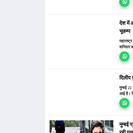
देश में
भूकम्प
महाराष्ट्
शनिवार की
दिलीप 
मुम्बई 2
आई है। द
मुम्बई 
रही पू