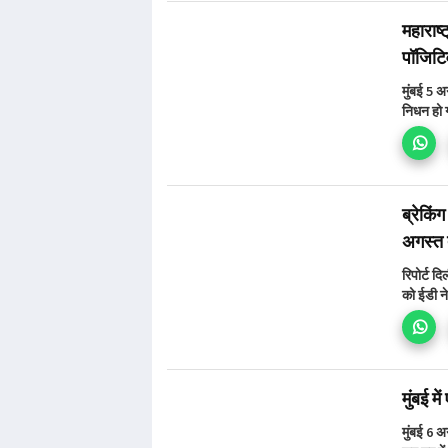
महाराष्
पॉजिटिव
मुंबई 5 अ
निधन हो 
ब्रेकिं
अगस्त 
रिपोर्ट द
को ईडी न
मुंबई म
मुंबई 6 