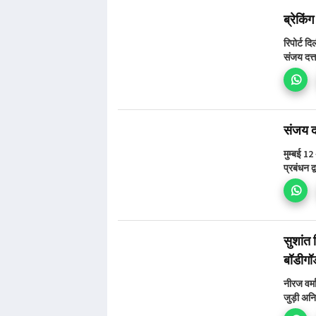
ब्रेकिं
रिपोर्ट द
संजय दत्
संजय दत
मुम्बई 1
प्रबंधन द
सुशांत 
बॉडीगॉर
नीरज वर्
जुड़ी अनिय