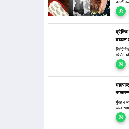
उनकी गर्ल
ब्रेकि
बच्चन 
रिपोर्ट द
कोरोना पॉ
महाराष्
जलमग्
मुंबई 4 अ
अरब सागर